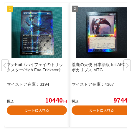
マナFoil《ハイフェイのトリッ
荒廃の天使 日本語版 foil APC ア
クスター/High Fae Trickster》
ポカリプス MTG
マイストア在庫：
3194
マイストア在庫：
4367
10440
9744
税込
円
税込
円
カートに入れる
カートに入れる