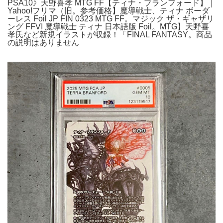
PSA10》天野喜孝 MTG FF【ティナ・ブランフォード】｜
Yahoo!フリマ（旧。参考価格】魔導戦士、ティナ ボーダ
ーレス Foil JP FIN 0323 MTG FF。マジック ザ・ギャザリ
ング FFVI 魔導戦士 ティナ 日本語版 Foil。MTG】天野喜
孝氏など新規イラストが収録！「FINAL FANTASY。商品
の説明はありません