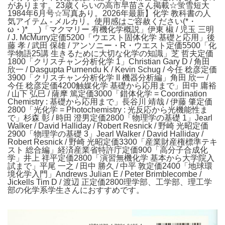
があります。23歳くらいの高市早苗さん掲載☆蛍雪短大
1984年6月号☆写真あり。2026年最新】化学 教科書の人
気アイテム - メルカリ。使用感はご容赦ください(*・
ω・)*_ _)「マクマリー 有機化学概説」伊東 椒 / 児玉 三明
/ J. McMurry定価5200「ウエスト固体化学 基礎と応用」後
藤 孝 / 武田 保雄 / アンソニー・R・ウエスト定価5500「化
学物語25講 生きるために大切な化学の知識」芝 哲夫定価
1800「クリスチャン分析化学 1」Christian Gary D / 角田
欣一 / Dasgupta Purnendu K / Kevin Schug / 今任 稔彦定価
3900「クリスチャン分析化学 II 機器分析編」角田 欣一 /
今任 稔彦定価4200触媒化学 基礎から応用まで」田中 庸裕
/ 山下 弘巳 / 薩摩 篤定価3000「錯体化学 = Coordination
Chemistry : 基礎から応用まで」長谷川 靖哉 / 伊藤 肇定価
2800「光化学 = Photochemistry : 光反応から光機能性ま
で」杉森 彰 / 時田 澄男定価2800「物理学の基礎 1」Jearl
Walker / David Halliday / Robert Resnick / 野崎 光昭定価
2900「物理学の基礎 3」Jearl Walker / David Halliday /
Robert Resnick / 野崎 光昭定価3300「産業財産権標準テキ
スト 総合編」経済産業省特許庁定価900「高分子合成化
学」井上 祥平定価2800「演習無機化学 基本から大学院入
試まで」平尾 一之 / 田中 勝久 / 中平 敦定価2400「地球環
境化学入門」Andrews Julian E / Peter Brimblecombe /
Jickells Tim D / 渡辺 正定価2800理学部、工学部、理工学
部の化学系学生さんにおすすめです。