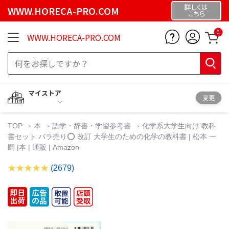
詳しくは
WWW.HORECA-PRO.COM
こちら
0
WWW.HORECA-PRO.COM
マイストア
変更
TOP
本
語学・辞書・学習参考書
化学系大学生向け 教科
書セット バラ売り⭕️ 改訂 大学生のための化学の教科書 | 松本 一
嗣 |本 | 通販 | Amazon
(2679)