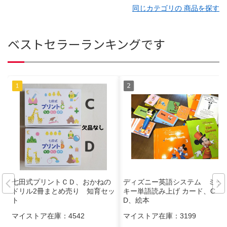
同じカテゴリの 商品を探す
ベストセラーランキングです
七田式プリントＣＤ、おかねの
ディズニー英語システム ミッ
ドリル2冊まとめ売り 知育セッ
キー単語読み上げ カード、C
ト
D、絵本
マイストア在庫：
4542
マイストア在庫：
3199