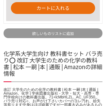
カートに入れる
欲しいものリストに追加
化学系大学生向け 教科書セット バラ売
り⭕️ 改訂 大学生のための化学の教科
書 | 松本 一嗣 |本 | 通販 | Amazonの詳細
情報
改訂 大学生のための化学の教科書 | 松本 一嗣 |本 | 通販 |
Amazon。化学 | 学術図書出版社 - 大学・短大・高専・専
門学校向けの教科書出版。71+IcMbHLZL._AC_UF350,。
バラ売り対応○、お声がけ下さいカバーのヨレ汚れ、紛失
等有ります中身はほぼ綺麗ですが一部書き込みがあるもの