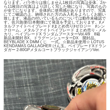
なります。バラ売りは致しません1枚目の写真は全体、2か
ら11枚目の写真はより詳しく写した物になり、写真のもの
が全てになります。全体的に使用感がありますので、写真
にてご確認の上、納得された方のみ入札をよろしくお願い
致します。液晶の付いているものについては動作未確認で
す。佐川急便/日本郵便にて発送を予定しております。♯メ
タルファイトベイブレード ♯まとめ売り♯ゼロジー ♯シン
クローム。メタルファイトベイブレード まとめ売り - メル
カリ。ベイブレードX ランダムブースターVol.4/9 8箱
新品未開封 BX。ドラグーンシューターDX 開封品。
BEYBLADE X DMMくじ 一式。☆新品未使用☆ LOTUS
KENDAMAS GALLAGHER けん玉。ベイブレードXドラン
ダガー 2-80GPメタルコートブラックジャイアンツVer.