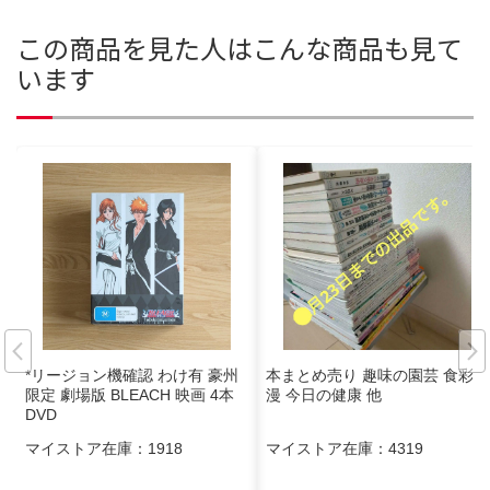
この商品を見た人はこんな商品も見て
います
*リージョン機確認 わけ有 豪州
本まとめ売り 趣味の園芸 食彩浪
限定 劇場版 BLEACH 映画 4本
漫 今日の健康 他
DVD
マイストア在庫：
1918
マイストア在庫：
4319