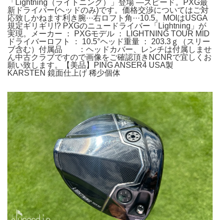
「Lightning（ライトニング）」登場 —スピード。PXG最
新ドライバー(ヘッドのみ)です。価格交渉についてはご対
応致しかねます利き腕···右ロフト角···10.5。MOIはUSGA
規定ギリギリ!? PXGのニュードライバー「Lightning」が
実現。メーカー ： PXGモデル ： LIGHTNING TOUR MID
ドライバーロフト ： 10.5°ヘッド重量 ： 203.3ｇ（スリー
ブ含む）付属品 ：ヘッドカバー、レンチは付属しませ
ん中古クラブですので画像をご確認頂きNCNRで宜しくお
願い致します。【美品】PING ANSER4 USA製
KARSTEN 鏡面仕上げ 稀少個体