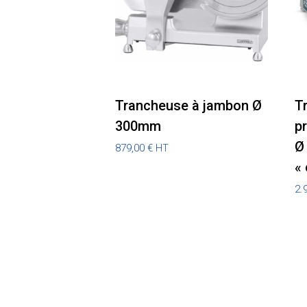
Trancheuse à jambon Ø
T
300mm
pr
Ø
879,00
€
HT
«
2.