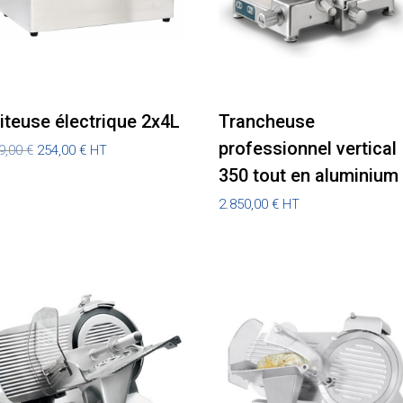
iteuse électrique 2x4L
Trancheuse
professionnel vertical
Le
Le
9,00
€
254,00
€
HT
prix
prix
350 tout en aluminium
initial
actuel
était :
est :
299,00 €.
254,00 €.
2.850,00
€
HT