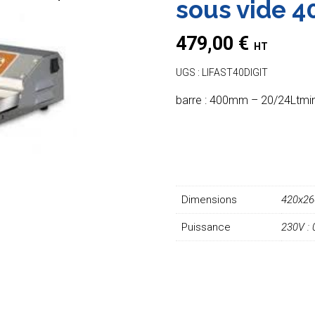
sous vide 
479,00
€
HT
UGS :
LIFAST40DIGIT
barre : 400mm – 20/24Ltmi
Dimensions
420x2
Puissance
230V :