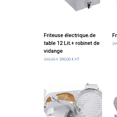
Friteuse électrique.de
Fr
table 12 Lit.+ robinet de
29
vidange
Le
Le
533,00
€
399,00
€
HT
prix
prix
initial
actuel
était :
est :
533,00 €.
399,00 €.