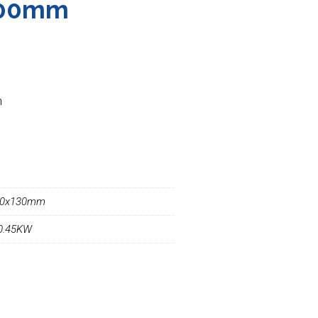
400mm
n
60x130mm
 0.45KW