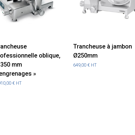
rancheuse
Trancheuse à jambon
ofessionnelle oblique,
Ø250mm
 350 mm
649,00
€
HT
 engrenages »
910,00
€
HT