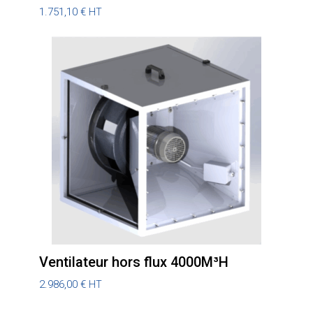
1.751,10
€
HT
Ventilateur hors flux 4000M³H
2.986,00
€
HT