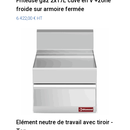
Friteuse gaz 2x17L cuve en V +zone
froide sur armoire fermée
6.422,00
€
HT
Elément neutre de travail avec tiroir -