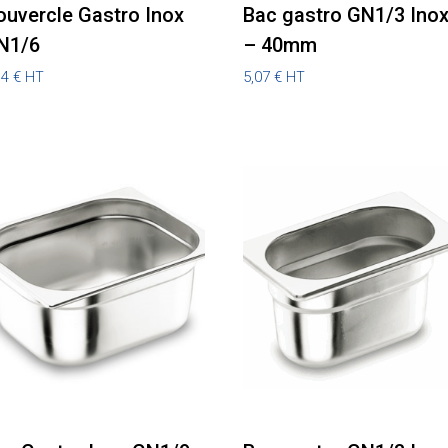
ouvercle Gastro Inox
Bac gastro GN1/3 Ino
N1/6
– 40mm
14
€
5,07
€
HT
HT