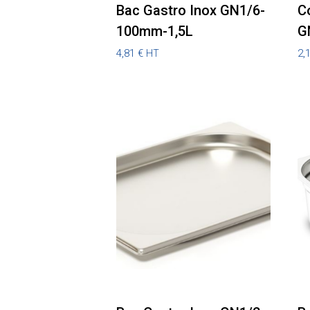
Bac Gastro Inox GN1/6-
C
100mm-1,5L
G
4,81
€
2,
HT