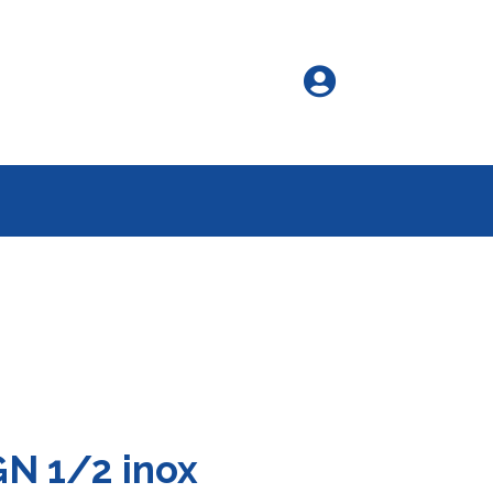

GN 1/2 inox