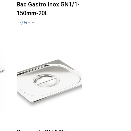
x
Bac Gastro Inox GN1/1-
150mm-20L
17,08
€
HT