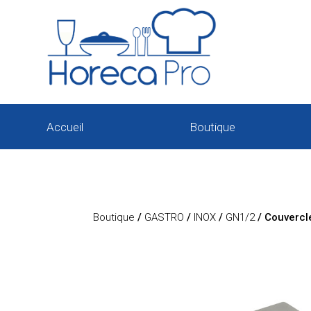
Accueil
Boutique
Boutique
/
GASTRO
/
INOX
/
GN1/2
/ Couvercl