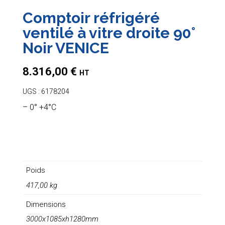
Comptoir réfrigéré
ventilé à vitre droite 90°
Noir VENICE
8.316,00
€
HT
UGS :
6178204
– 0° +4°C
Poids
417,00 kg
Dimensions
3000x1085xh1280mm