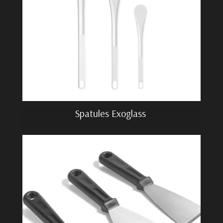
Spatules Exoglass