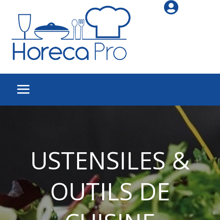

USTENSILES &
OUTILS DE