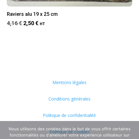
Raviers alu 19 x 25 cm
Le
Le
4,16
€
2,50
€
HT
prix
prix
initial
actuel
était :
est :
4,16 €.
2,50 €.
Mentions légales
Conditions générales
Politique de confidentialité
Nous utilisons des cookies dans le but de vous offrir certaines
Politique de cookies
fonctionnalités ou d'améliorer votre expérience utilisateur sur