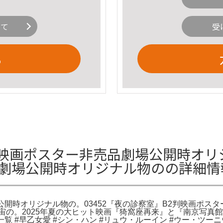
いて
受
る
判映画ポスター非売品劇場公開時オリジ
品劇場公開時オリジナル物のの詳細情
場公開時オリジナル物の。03452『夜の診察室』B2判映画ポス
宙の。2025年夏の大ヒット映画『猗窩座再来』と『南京写真館
覧 #早乙女愛 #シン・ハン #リュウ・ルーイン #ウー・ツーニ