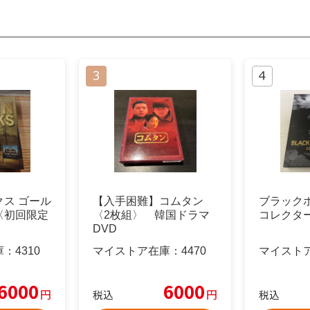
ス ゴール
【入手困難】コムタン
ブラック
〈初回限定
〈2枚組〉 韓国ドラマ
コレクター
〉
DVD
庫：
4310
マイストア在庫：
4470
マイスト
6000
6000
円
円
税込
税込