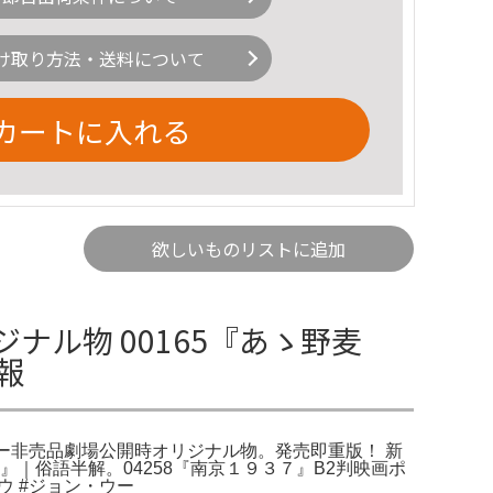
け取り方法・送料について
カートに入れる
欲しいものリストに追加
ナル物 00165『あゝ野麦
報
ター非売品劇場公開時オリジナル物。発売即重版！ 新
』｜俗語半解。04258『南京１９３７』B2判映画ポ
ウ #ジョン・ウー