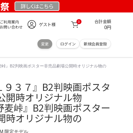
業祭
詳しくは
こちら
合計金額
ご利用案内
0
ゲスト様
0円
お問い合わせ
変更
ログイン
新規会員登録
ゝ野麦峠』B2判映画ポスター非売品劇場公開時オリジナル物の
京１９３７』B2判映画ポスタ
公開時オリジナル物
ゝ野麦峠』B2判映画ポスター
開時オリジナル物の
OM 限定モデル