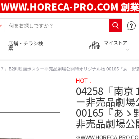
WWW.HORECA-PRO.COM 創
マイストア
店舗・チラシ検
索
９３７』B2判映画ポスター非売品劇場公開時オリジナル物 00165『あ
HOT !
04258『南
ー非売品劇場
00165『あ
非売品劇場公
※WWW.HORECA-PRO.C