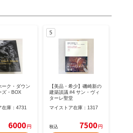
ホーク・ダウン
【美品・希少】磯崎新の
ズ・BOX
建築談議 #4 サン・ヴィ
ターレ聖堂
ア在庫：
4731
マイストア在庫：
1317
6000
7500
円
円
税込