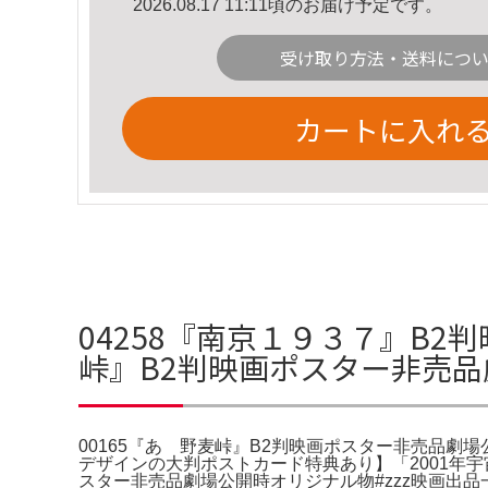
2026.08.17 11:11頃のお届け予定です。
受け取り方法・送料につ
カートに入れ
04258『南京１９３７』B2
峠』B2判映画ポスター非売
00165『あゝ野麦峠』B2判映画ポスター非売品劇
デザインの大判ポストカード特典あり】「2001年宇
スター非売品劇場公開時オリジナル物#zzz映画出品一