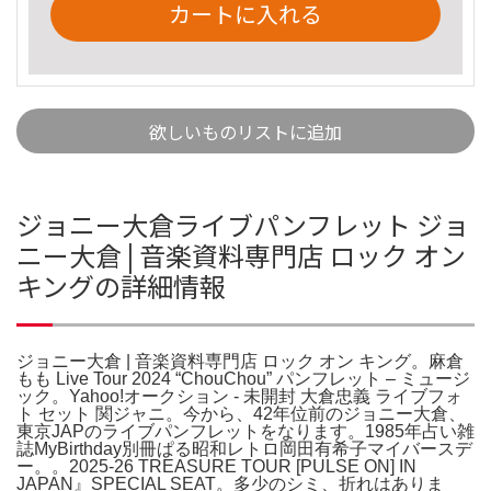
カートに入れる
欲しいものリストに追加
ジョニー大倉ライブパンフレット ジョ
ニー大倉 | 音楽資料専門店 ロック オン
キングの詳細情報
ジョニー大倉 | 音楽資料専門店 ロック オン キング。麻倉
もも Live Tour 2024 “ChouChou” パンフレット – ミュージ
ック。Yahoo!オークション - 未開封 大倉忠義 ライブフォ
ト セット 関ジャニ。今から、42年位前のジョニー大倉、
東京JAPのライブパンフレットをなります。1985年占い雑
誌MyBirthday別冊ぱる昭和レトロ岡田有希子マイバースデ
ー。。2025-26 TREASURE TOUR [PULSE ON] IN
JAPAN』SPECIAL SEAT。多少のシミ、折れはありま