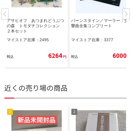
アサヒオフ あつまれどうぶつ
バーンスタイン／マーラー：交
の森 トモダチコレクション
響曲全集コンプリート
２本セット
マイストア在庫：
2495
マイストア在庫：
3377
6264
6000
税込
円
税込
円
近くの売り場の商品