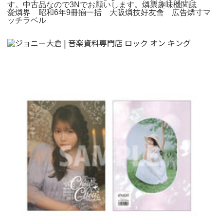
す。中古品なので3Nでお願いします。燐票趣味機関誌
愛燐界 昭和6年9冊揃一括 大阪燐技好友會 広告燐寸マ
ッチラベル