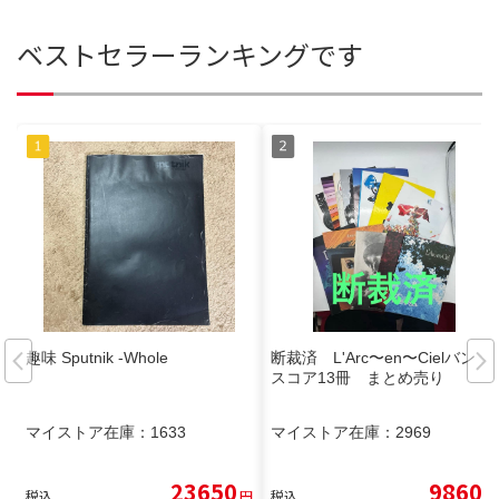
ベストセラーランキングです
趣味 Sputnik -Whole
断裁済 L'Arc〜en〜Cielバンド
スコア13冊 まとめ売り
マイストア在庫：
1633
マイストア在庫：
2969
23650
9860
税込
円
税込
円