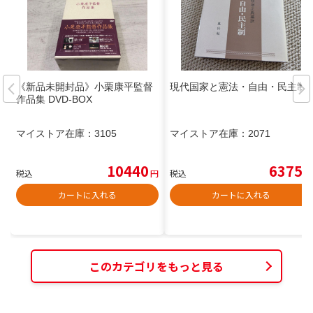
《新品未開封品》小栗康平監督
現代国家と憲法・自由・民主制
作品集 DVD-BOX
マイストア在庫：
3105
マイストア在庫：
2071
10440
6375
税込
円
税込
円
カートに入れる
カートに入れる
このカテゴリをもっと見る