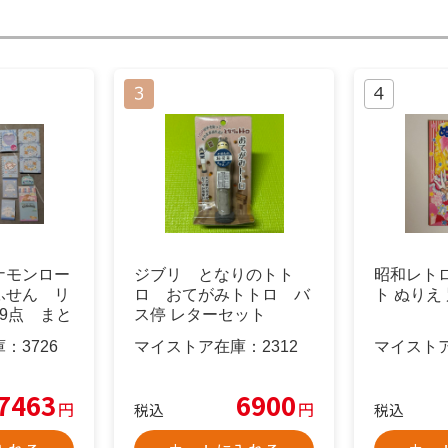
ナモンロー
ジブリ となりのトト
昭和レト
ふせん リ
ロ おてがみトトロ バ
ト ぬりえ
9点 まと
ス停 レターセット
庫：
3726
マイストア在庫：
2312
マイスト
7463
6900
円
円
税込
税込