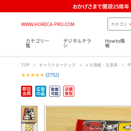
おかげさまで開設25周年
WWW.HORECA-PRO.COM
カテゴリ一
デジタルチラ
Howto情
覧
シ
報
TOP
キャラクターグッズ
メモ用紙・文房具
平
(2752)