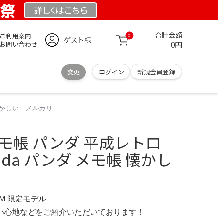
業祭
詳しくは
こちら
合計金額
ご利用案内
0
ゲスト様
0円
お問い合わせ
変更
ログイン
新規会員登録
懐かしい - メルカリ
モ帳 パンダ 平成レトロ
Panda パンダ メモ帳 懐かし
OM 限定モデル
の使い心地などをご紹介いただいております！