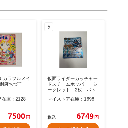
ロ カラフルメイ
仮面ライダーガッチャー
 別府ちづ子
ドスチームホッパー シ
ークレット 2枚 バト
スピ
ア在庫：
2128
マイストア在庫：
1698
7500
6749
円
円
税込