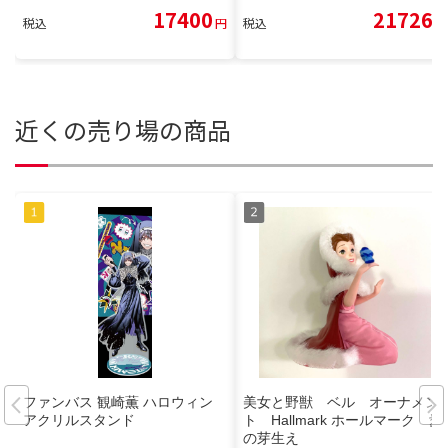
17400
21726
税込
円
税込
円
近くの売り場の商品
ファンバス 観崎薫 ハロウィン
美女と野獣 ベル オーナメン
アクリルスタンド
ト Hallmark ホールマーク 愛
の芽生え