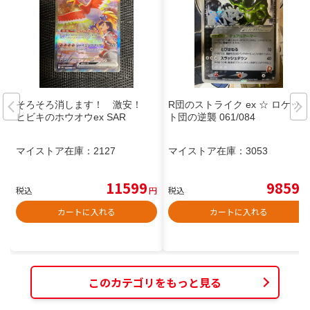
そろそろ消します！ 激安！
R団のストライク ex ☆ ロケッ
ヒビキのホウオウex SAR
ト団の逆襲 061/084
マイストア在庫：
2127
マイストア在庫：
3053
11599
9859
税込
円
税込
円
カートに入れる
カートに入れる
このカテゴリをもっと見る