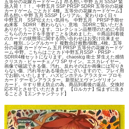
五等分の花嫁カードゲーム】昂る想い 中野 五月 SSSP 緊
急入荷！！！。中野五月 SSP PRSP SDRR 五等分の花嫁
カードゲーム ごとカド 4種。五等分の花嫁カードゲーム】
昂る想い 中野 五月 SSSP【シリアル。変わりゆく日々
中野五月 SSP伝えたい気持ち 中野五月 PRSP予期せ
ぬ来客 SDRR「教わらない」意地 SDRRご覧いただき
ありがとうございます。コレクション品整理のために今回
こちらのカードを手放すことを決めました。※商品到着後
のカードの状態等に関する問い合わせはお受け出来ませ
ん。種別...シングルカード 複数合計枚数/個数...4枚。五等
分の花嫁 カードゲーム 五月 PRSP 五等分の花嫁カードゲ
ーム 中野。こちらはごとカド中野五月SSP・PRSP・
SDRR4種セットになります。chaostcg 衛士 芽生えた感情
クリスカ・ビャーチェノワ SP サイン。エスカレイヤー。
画像で確認できる傷、汚れ、反れそのほか画像には写りき
らない傷、汚れ等がある場合がございますので、プレイ用
でお願いいたします。ハズビンホテル アラスター プロモ
カード デーモンアラスター。新世紀エヴァンゲリオン
カード。※すり替え防止の為、商品到着後の返品、交換対
応不可とさせていただきます。【ロルカナ】悩まずに生き
ることさ【エンチャンテッド】