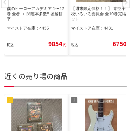
僕のヒーローアカデミア 1〜42
【週末限定価格！！】 青空小学
巻 全巻 ＋ 関連本多数‼︎ 堀越耕
校いろいろ委員会 全10巻完結セ
平
ット
マイストア在庫：
4435
マイストア在庫：
4431
9854
6750
税込
円
税込
円
近くの売り場の商品