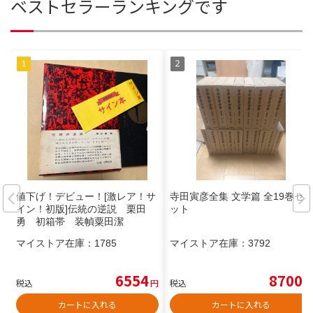
ベストセラーランキングです
値下げ！デビュー！[激レア！サ
寺田寅彦全集 文学篇 全19巻セ
イン！初版]伝統の逆説 栗田
ット
勇 初箱帯 装幀粟田潔
マイストア在庫：
1785
マイストア在庫：
3792
6554
8700
税込
円
税込
円
カートに入れる
カートに入れる