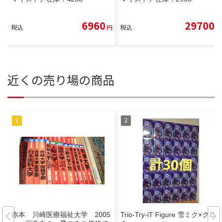
6960
29700
税込
円
税込
円
近くの売り場の商品
赤本 川崎医療福祉大学 2005
Trio-Try-iT Figure 雪ミク×クロ