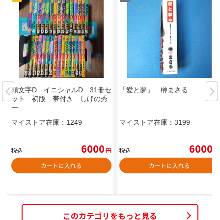
頭文字D イニシャルD 31冊セ
「愛と夢」 榊まさる
ット 初版 帯付き しげの秀
一
マイストア在庫：
1249
マイストア在庫：
3199
6000
6000
税込
円
税込
円
カートに入れる
カートに入れる
このカテゴリをもっと見る