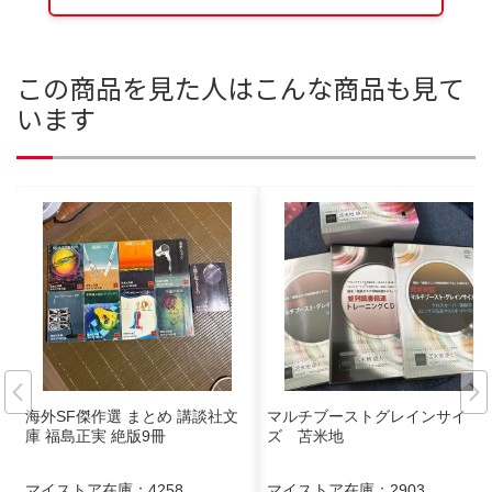
この商品を見た人はこんな商品も見て
います
海外SF傑作選 まとめ 講談社文
マルチブーストグレインサイ
庫 福島正実 絶版9冊
ズ 苫米地
マイストア在庫：
4258
マイストア在庫：
2903