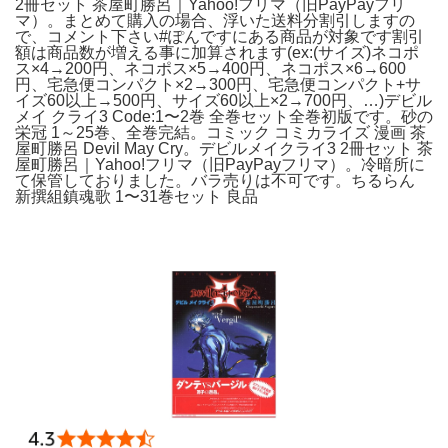
2冊セット 茶屋町勝呂｜Yahoo!フリマ（旧PayPayフリ
マ）。まとめて購入の場合、浮いた送料分割引しますの
で、コメント下さい#ぽんですにある商品が対象です割引
額は商品数が増える事に加算されます(ex:(サイズ)ネコポ
ス×4→200円、ネコポス×5→400円、ネコポス×6→600
円、宅急便コンパクト×2→300円、宅急便コンパクト+サ
イズ60以上→500円、サイズ60以上×2→700円、…)デビル
メイ クライ3 Code:1〜2巻 全巻セット全巻初版です。砂の
栄冠 1～25巻、全巻完結。コミック コミカライズ 漫画 茶
屋町勝呂 Devil May Cry。デビルメイクライ3 2冊セット 茶
屋町勝呂｜Yahoo!フリマ（旧PayPayフリマ）。冷暗所に
て保管しておりました。バラ売りは不可です。ちるらん
新撰組鎮魂歌 1〜31巻セット 良品