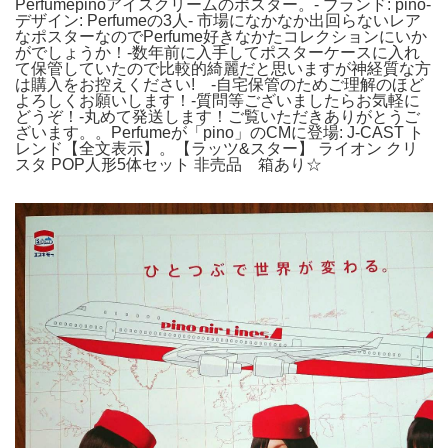
Perfumepinoアイスクリームのポスター。- ブランド: pino-
デザイン: Perfumeの3人- 市場になかなか出回らないレア
なポスターなのでPerfume好きなかたコレクションにいか
がでしょうか！-数年前に入手してポスターケースに入れ
て保管していたので比較的綺麗だと思いますが神経質な方
は購入をお控えください! -自宅保管のためご理解のほど
よろしくお願いします！-質問等ございましたらお気軽に
どうぞ！-丸めて発送します！ご覧いただきありがとうご
ざいます。。Perfumeが「pino」のCMに登場: J-CAST ト
レンド【全文表示】。【ラッツ&スター】 ライオン クリ
スタ POP人形5体セット 非売品 箱あり☆