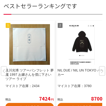
ベストセラーランキングです
及川光博 ツアーパンフレット 夢
NIL DUE / NIL UN TOKYO パー
魔 1997 お嬢さんを僕に下さい
カー
ツアー ライブ
マイストア在庫：
2434
マイストア在庫：
3780
7424
8700
税込
円
税込
円