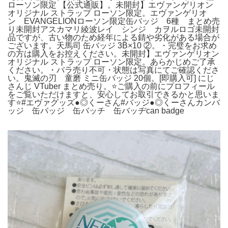
ローソン限定 【公式通販】。未開封】エヴァンゲリオン
オリジナル ストラップ ローソン限定。エヴァンゲリオ
ン EVANGELIONローソン限定缶バッジ 6種 まとめ売
り未開封アスカマリ綾波レイ シンジ カヲルロゴ未開封
品ですが、古い物のため経年による錆や劣化がある場合が
ございます。天馬司 缶バッジ 3B×10 ②。・完璧をお求め
の方は購入をお控えください。未開封】エヴァンゲリオン
オリジナル ストラップ ローソン限定。あらかじめご了承
ください。・バラ売り不可・状態は写真にてご確認くださ
い。鬼滅の刃 童磨 ミニ缶バッジ 20個。[即購入可] にじ
さんじ VTuber まとめ売り。⭐️ご購入の前にプロフィール
をご覧いただけますと、安心してお取引できるかと思いま
す⭐️#エヴァグッズ●◎くーさん#バッジ●◎くーさんカンバ
ッジ 缶バッジ 缶バッチ 缶バッヂcan badge