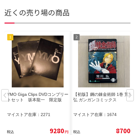
近くの売り場の商品
YMO Giga Clips DVDコンプリー
【初版】鋼の錬金術師 1巻 荒川
トセット 坂本龍一 限定版
弘 ガンガンコミックス
マイストア在庫：
2271
マイストア在庫：
1674
9280
8700
税込
円
税込
円