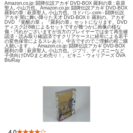
Amazon.co.jp: 闘牌伝説アカギ DVD-BOX 羅刹の章 : 萩原
聖人, 小山力也。Amazon.co.jp: 闘牌伝説アカギ DVD-BOX
羅刹の章 : 萩原聖人, 小山力也。ヨドバシ.com - 闘牌伝説
アカギ 闇に舞い降りた天才 DVD-BOXⅡ 羅刹の。アカギ
DVD 『覚醒の章 』『羅刹の章』セットになります。DVD
ディスク計8枚によるセットですが幾つかに画像の様な
傷・汚れがございますが当方のプレイヤーでは全て再生確
認済・読み取り確認済ですクリアケースに経年による若干
の変色保管によるスレあり。中古ですのでご理解の程ご購
入願います。。Amazon.co.jp: 闘牌伝説アカギ DVD-BOX
羅刹の章 : 萩原聖人, 小山力也。ジブリ、ディズニーなど
子供向けDVDまとめ売り！。ビキニ・ウォリアーズ OVA
BluRay