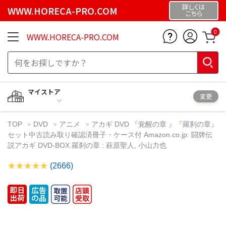
詳しくは
WWW.HORECA-PRO.COM
こちら
0
WWW.HORECA-PRO.COM
マイストア
変更
TOP
DVD
アニメ
アカギ DVD 『覚醒の章 』『羅刹の章』
セット中古読み取り確認済冊子・ケース付 Amazon.co.jp: 闘牌伝
説アカギ DVD-BOX 羅刹の章 : 萩原聖人, 小山力也
(2666)