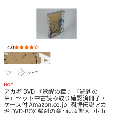
シェア
HOT !
アカギ DVD 『覚醒の章 』『羅刹の
章』セット中古読み取り確認済冊子・
ケース付 Amazon.co.jp: 闘牌伝説アカ
ギ DVD-BOX 羅刹の章 : 萩原聖人, 小山