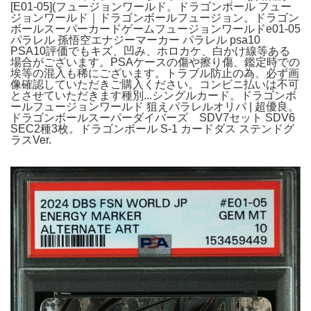
[E01-05](フュージョンワールド。ドラゴンボール フュー
ジョンワールド｜ドラゴンボールフュージョン。ドラゴン
ボールスーパーカードゲームフュージョンワールドe01-05
パラレル 孫悟空エナジーマーカー パラレル psa10
PSA10評価でもキズ、凹み、ホロカケ、白かけ線等ある
場合がございます。PSAケースの傷や擦り傷、鑑定時での
埃等の混入も稀にございます。トラブル防止の為、必ず画
像確認していただきご購入ください。コンビニ払いは不可
とさせていただきます種別...シングルカード。ドラゴンボ
ールフュージョンワールド 狙えパラレルオリパ | 超優良。
ドラゴンボールスーパーダイバーズ SDV7セット SDV6
SEC2種3枚。ドラゴンボール S-1 カードダス ステンドグ
ラスVer.