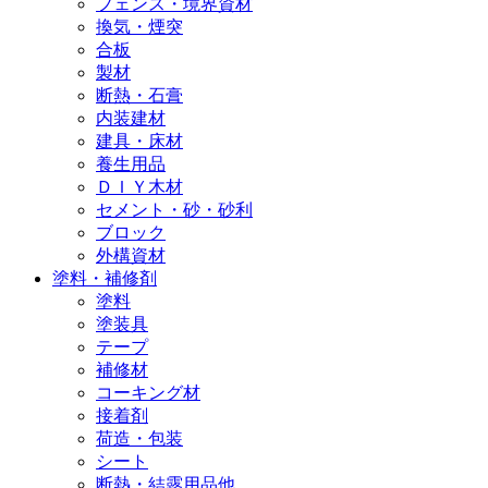
フェンス・境界資材
換気・煙突
合板
製材
断熱・石膏
内装建材
建具・床材
養生用品
ＤＩＹ木材
セメント・砂・砂利
ブロック
外構資材
塗料・補修剤
塗料
塗装具
テープ
補修材
コーキング材
接着剤
荷造・包装
シート
断熱・結露用品他