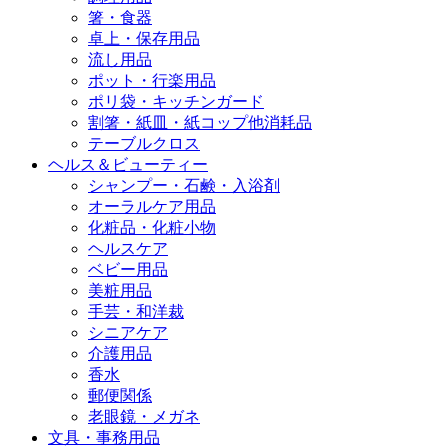
箸・食器
卓上・保存用品
流し用品
ポット・行楽用品
ポリ袋・キッチンガード
割箸・紙皿・紙コップ他消耗品
テーブルクロス
ヘルス＆ビューティー
シャンプー・石鹸・入浴剤
オーラルケア用品
化粧品・化粧小物
ヘルスケア
ベビー用品
美粧用品
手芸・和洋裁
シニアケア
介護用品
香水
郵便関係
老眼鏡・メガネ
文具・事務用品