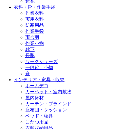
造花
衣料・靴・作業手袋
作業衣料
実用衣料
防寒用品
作業手袋
雨合羽
作業小物
靴下
長靴
ワークシューズ
一般靴、小物
傘
インテリア・家具・収納
ホームデコ
カーペット・室内敷物
屋内床材
カーテン・ブラインド
座布団・クッション
ベッド・寝具
こたつ用品
衣類収納用品