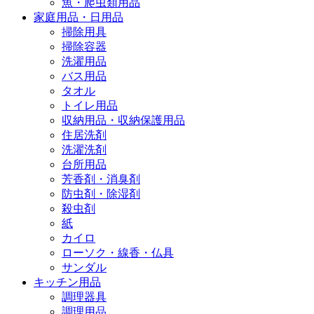
魚・爬虫類用品
家庭用品・日用品
掃除用具
掃除容器
洗濯用品
バス用品
タオル
トイレ用品
収納用品・収納保護用品
住居洗剤
洗濯洗剤
台所用品
芳香剤・消臭剤
防虫剤・除湿剤
殺虫剤
紙
カイロ
ローソク・線香・仏具
サンダル
キッチン用品
調理器具
調理用品