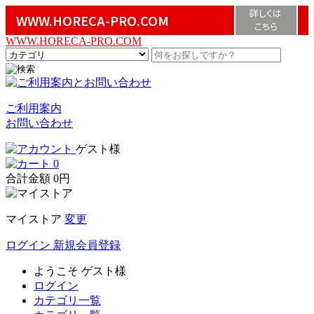
詳しくは
WWW.HORECA-PRO.COM
こちら
WWW.HORECA-PRO.COM
ご利用案内
お問い合わせ
ゲスト様
0
合計金額
0円
マイストア
変更
ログイン
新規会員登録
ようこそ
ゲスト様
ログイン
カテゴリ一覧