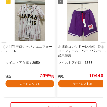
大谷翔平侍ジャパンユニフォー
北海道コンサドーレ札幌 記念
ム 16
ユニフォーム ハーフパンツ 新
品未使用
マイストア在庫：
2950
マイストア在庫：
3363
7499
10440
税込
円
税込
円
カートに入れる
カートに入れる