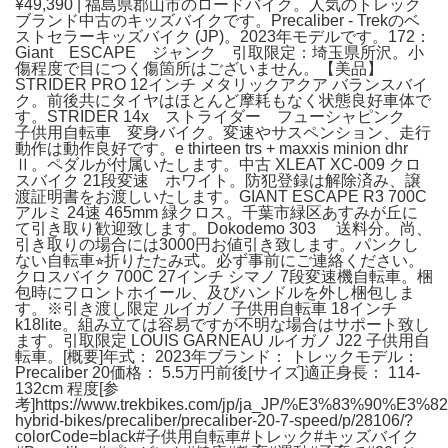
¥49,390 | 福島県郡山市のロードバイク。人気のトレック
ブランド中古のキッズバイクです。Precaliber - Trekのベ
ストセラーキッズバイク (JP)。2023年モデルです。172：
Giant ESCAPE ジャンク 引取限定：埼玉県所沢。小
傷程度で目につく傷箇所はございません。【美品】
STRIDER PRO 12インチ メタリックアクア バランスバイ
ク。前後共にタイヤはほとんど摩耗もなく状態良好車体で
す。STRIDER 14x ストライダー フューシャピンク
子供用自転車 変身バイク。変速やサスペンション、走行
動作は動作良好です。e thirteen trs + maxxis minion dhr
Ⅱ。ペダルが付属いたします。中古 XLEAT XC-009 クロ
スバイク 21段変速 ホワイト。防犯登録は解除済み、譲
渡証明書をお渡しいたします。GIANT ESCAPE R3 700C
アルミ 24速 465mm 緑クロス。千葉市緑区あすみが丘に
て引き取り歓迎致します。Dokodemo 303 送料分。尚、
引き取りの場合には3000円お値引き致します。パンクし
ない自転車⭐︎折りたたみ式。必ず事前にご連絡ください。
クロスバイク 700C 27インチ シマノ 7段変速機自転車。梱
包時にフロントホイール、及びハンドルを外し梱包しま
す。※引き渡し限定 ルイガノ 子供用自転車 18インチ
k18lite。組み立ては容易ですが不明な場合はサポート致し
ます。引取限定 LOUIS GARNEAU ルイガノ J22 子供用自
転車。[概要]年式： 2023年ブランド： トレックモデル：
Precaliber 20価格： 5.5万円前後[サイズ]適正身長： 114-
132cm 程度[参
考]https://www.trekbikes.com/jp/ja_JP/%E3%83%
hybrid-bikes/precaliber/precaliber-20-7-speed/p/28106/?
colorCode=black#子供用自転車#トレック#キッズバイク