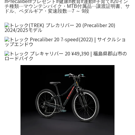
#Precaliber#プレゼント#健康#教育#運動#子育て#20イン
チ種類···マウンテンバイク・MTB付属品···讓渡証明書、サ
ドル、ペダルギア・変速段数···7 ～ 9段