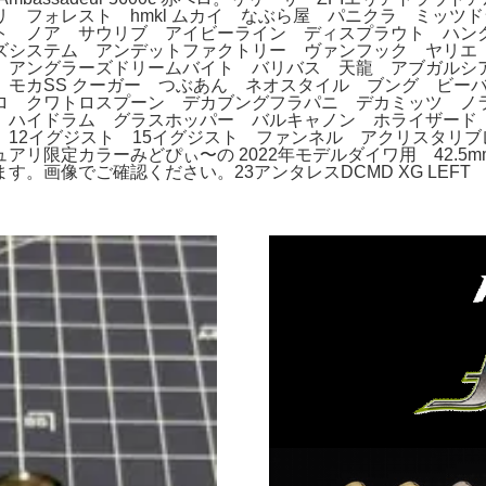
 フォレスト hmkl ムカイ なぶら屋 パニクラ ミッツド
ト ノア サウリブ アイビーライン ディスプラウト ハン
ズシステム アンデットファクトリー ヴァンフック ヤリエ
 アングラーズドリームバイト バリバス 天龍 アブガルシ
 モカSS クーガー つぶあん ネオスタイル ブング ビー
ロ クワトロスプーン デカブングフラパニ デカミッツ ノ
ハイドラム グラスホッパー バルキャノン ホライザード 
12イグジスト 15イグジスト ファンネル アクリスタリブ
リ限定カラーみどぴぃ〜の 2022年モデルダイワ用 42.
。画像でご確認ください。23アンタレスDCMD XG LEFT