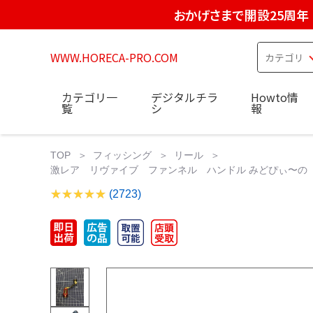
おかげさまで開設25周年
WWW.HORECA-PRO.COM
カテゴリ一
デジタルチラ
Howto情
覧
シ
報
TOP
フィッシング
リール
激レア リヴァイブ ファンネル ハンドル みどぴぃ〜の 
(2723)