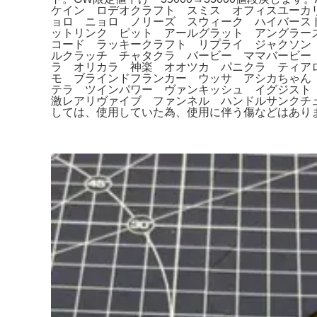
ケイン ロデオクラフト スミス オフィスユーカリ
ョロ ニョロ ノリーズ スウィーク ハイバース
ットリンク ピット アールグラット アングラー
コード ラッキークラフト リプライ ジャクソン
ルクラッチ チャタクラ バービー ママバービー
ラ オリカラ 神楽 オオツカ パニクラ ティア
モ ブラインドフランカー ウッサ アシカちゃん 
テラ ツインパワー ヴァンキッシュ イグジスト 
激レアリヴァイブ ファンネル ハンドルサンクチュア
しては、使用していた為、使用に伴う傷などはあります