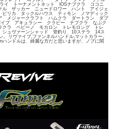
ライ トーナメントネット IOSナブクラ ココニ
クル ザッカー ニュードロワー ハント アイジェ
 ピリカ タックルハウス ティモン ノマディック
ア メジャークラフト ハムクラ ダートラン ダブ
バイブ アキュラシー クラピー ナブクラ なぶク
ラクラ ペピーノ モカロン トレモロング トレ
シュヴァーンシャッド 管釣り 10ステラ 14ス
レ。リヴァイブ,ファンネルハンドル,マットカラー。
5mmハンドルは、綺麗な方だと思いますが、ノブに関