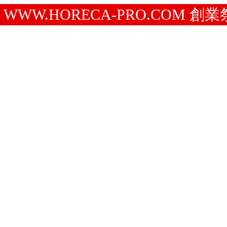
WWW.HORECA-PRO.COM 創業