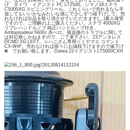
げ ダイワ イグジスト PC LT2500。シマノ18ステラ
C5000XG スピニングリール。これくらいで売れるなら手
放してもいいかなみたいな感じで少しずつ値下げして、売
れなければ出品を取り消させていただきます(._.)素人保管
ですので、ご理解の上ご購入ください。ステラ 4000XG
リブレハンドルノブ 純正ハンドルノブ付き。
Ambassadeur 5600c 赤べロ。発送後のトラブルに関して
は対応致しかねますので、ご了承下さい。23アンタレス
DCMD XG LEFT。☆ハニさん専用☆ミヤマエ コマンド
CX-9HP。売れなければ徐々にお値段下げますので値下げ
❌ でお願い致します。Daiwa 22イグジストLT5000CXH