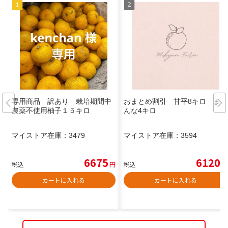
専用商品 訳あり 栽培期間中
おまとめ割引 甘平8キロ まど
農薬不使用柚子１５キロ
んな4キロ
マイストア在庫：
3479
マイストア在庫：
3594
6675
6120
税込
円
税込
円
カートに入れる
カートに入れる