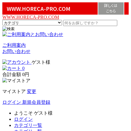
詳しくは
WWW.HORECA-PRO.COM
こちら
WWW.HORECA-PRO.COM
ご利用案内
お問い合わせ
ゲスト様
0
合計金額
0円
マイストア
変更
ログイン
新規会員登録
ようこそ
ゲスト様
ログイン
カテゴリ一覧