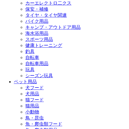
カーエレクトロ二クス
保安・補修
タイヤ・タイヤ関連
バイク用品
キャンプ・アウトドア用品
海水浴用品
スポーツ用品
健康トレーニング
釣具
自転車
自転車用品
玩具
シーズン玩具
ペット用品
犬フード
犬用品
猫フード
猫用品
小動物
鳥・昆虫
魚・爬虫類フード