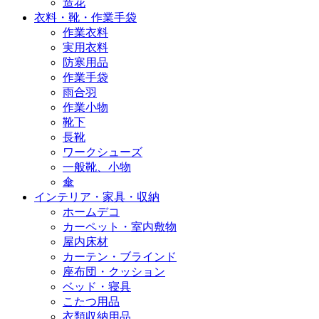
造花
衣料・靴・作業手袋
作業衣料
実用衣料
防寒用品
作業手袋
雨合羽
作業小物
靴下
長靴
ワークシューズ
一般靴、小物
傘
インテリア・家具・収納
ホームデコ
カーペット・室内敷物
屋内床材
カーテン・ブラインド
座布団・クッション
ベッド・寝具
こたつ用品
衣類収納用品