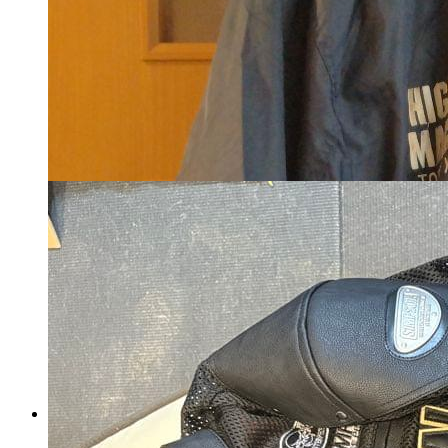
加藤大治郎 栄光の軌跡 キー