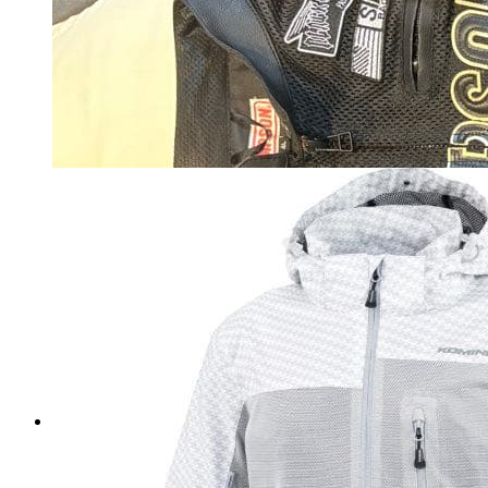
ホルダー、Tシャツ（レディー
ス フリーサイズ）など
マイストア在庫：
1902
税込
7500
円
カートに入れる
★YELLOW CORN★ バイクウ
ェア ジャケット ジャンパー L
L