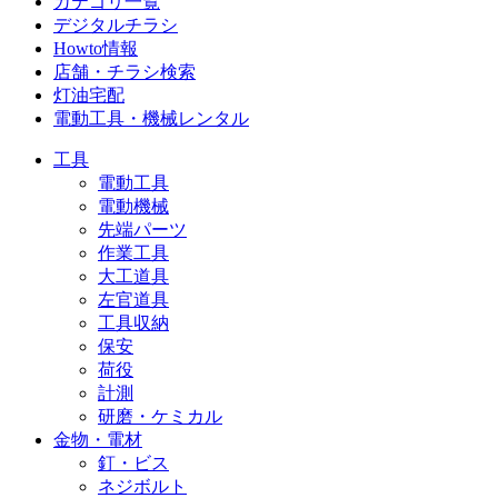
カテゴリ一覧
デジタルチラシ
Howto情報
店舗・チラシ検索
灯油宅配
電動工具・機械レンタル
工具
電動工具
電動機械
先端パーツ
作業工具
大工道具
左官道具
工具収納
保安
荷役
計測
研磨・ケミカル
金物・電材
釘・ビス
ネジボルト