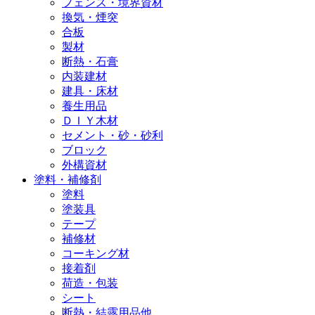
フェンス・境界資材
換気・煙突
合板
製材
断熱・石膏
内装建材
建具・床材
養生用品
ＤＩＹ木材
セメント・砂・砂利
ブロック
外構資材
塗料・補修剤
塗料
塗装具
テープ
補修材
コーキング材
接着剤
荷造・包装
シート
断熱・結露用品他