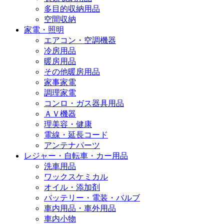
多目的収納用品
空間収納
家電・照明
エアコン・空調機器
冷房用品
暖房用品
その他暖房用品
家事家電
調理家電
コンロ・ガス器具用品
ＡＶ機器
理美容・健康
電線・延長コード
アンテナパーツ
レジャー・自転車・カー用品
洗車用品
ワックスケミカル
オイル・添加剤
バッテリー・電装・バルブ
車内用品・車外用品
車内小物