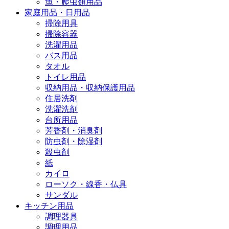
魚・爬虫類用品
家庭用品・日用品
掃除用具
掃除容器
洗濯用品
バス用品
タオル
トイレ用品
収納用品・収納保護用品
住居洗剤
洗濯洗剤
台所用品
芳香剤・消臭剤
防虫剤・除湿剤
殺虫剤
紙
カイロ
ローソク・線香・仏具
サンダル
キッチン用品
調理器具
調理用品