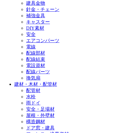
建具金物
針金・チェーン
補強金具
キャスター
DIY素材
安全
エアコンパーツ
電線
配線部材
配線結束
電設資材
配線パーツ
換気扇
建材・木材・配管材
配管材
水栓
雨ドイ
安全・足場材
屋根・外壁材
構造鋼材
ドア窓・建具