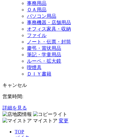
事務用品
ＯＡ用品
パソコン用品
事務機器・店舗用品
オフィス家具・収納
ファイル
ノート・伝票・封筒
慶弔・賞状用品
筆記・学童用品
ルーペ・拡大鏡
喫煙具
ＤＩＹ書籍
キャンセル
営業時間:
詳細を見る
マイストア
変更
TOP