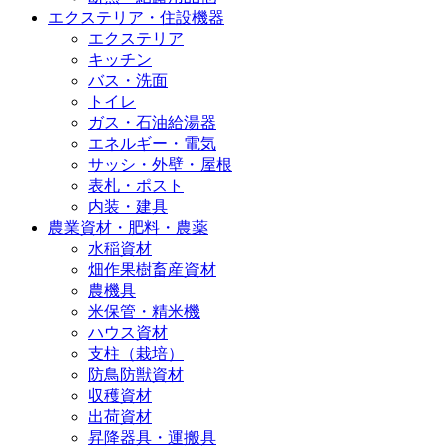
エクステリア・住設機器
エクステリア
キッチン
バス・洗面
トイレ
ガス・石油給湯器
エネルギー・電気
サッシ・外壁・屋根
表札・ポスト
内装・建具
農業資材・肥料・農薬
水稲資材
畑作果樹畜産資材
農機具
米保管・精米機
ハウス資材
支柱（栽培）
防鳥防獣資材
収穫資材
出荷資材
昇降器具・運搬具