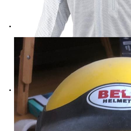
マイストア在庫：
2133
税込
6000
円
カートに入れる
SIMPSON メッシュジャケット
4L
マイストア在庫：
1179
税込
7425
円
カートに入れる
KOMINE プロテクトメッシュ
パーカー 白 ホワイト
マイストア在庫：
2748
税込
6844
円
カートに入れる