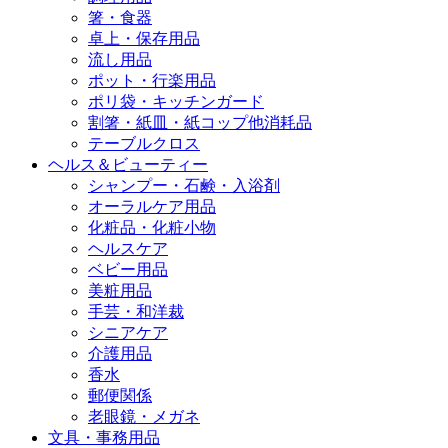
箸・食器
卓上・保存用品
流し用品
ポット・行楽用品
ポリ袋・キッチンガード
割箸・紙皿・紙コップ他消耗品
テーブルクロス
ヘルス＆ビューティー
シャンプー・石鹸・入浴剤
オーラルケア用品
化粧品・化粧小物
ヘルスケア
ベビー用品
美粧用品
手芸・和洋裁
シニアケア
介護用品
香水
郵便関係
老眼鏡・メガネ
文具・事務用品