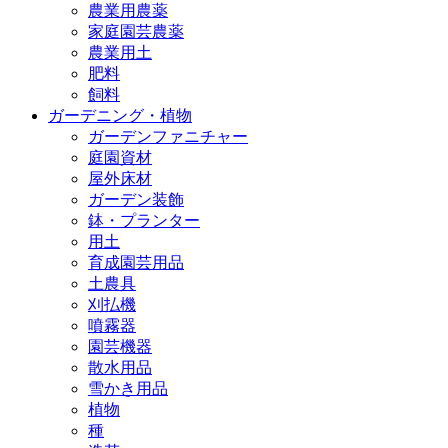
農業用農薬
家庭園芸農薬
農業用土
肥料
飼料
ガーデニング・植物
ガーデンファニチャー
庭園資材
屋外床材
ガーデン装飾
鉢・プランター
用土
育成園芸用品
土農具
刈払機
噴霧器
園芸機器
散水用品
雪かき用品
植物
種