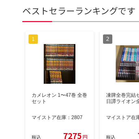
ベストセラーランキングです
カメレオン 1〜47巻 全巻
凍牌全巻完結
セット
日譚ライオン
マイストア在庫：
2807
マイストア在
7275
円
税込
税込