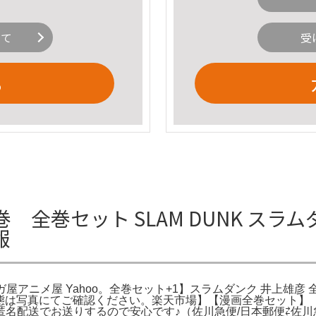
いて
受
る
 全巻セット SLAM DUNK スラム
報
マンガ屋アニメ屋 Yahoo。全巻セット+1】スラムダンク 井上雄
カリ。状態は写真にてご確認ください。楽天市場】【漫画全巻セット】
名配送でお送りするので安心です♪（佐川急便/日本郵便⇄佐川急