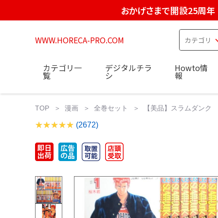
おかげさまで開設25周年
WWW.HORECA-PRO.COM
カテゴリ一
デジタルチラ
Howto情
覧
シ
報
TOP
漫画
全巻セット
【美品】スラムダンク 1-
(2672)