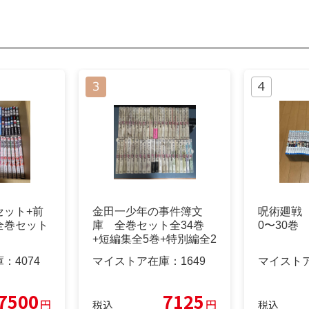
セット+前
金田一少年の事件簿文
呪術廽戦
全巻セット
庫 全巻セット全34巻
0〜30巻
+短編集全5巻+特別編全2
巻 初版多数
庫：
4074
マイストア在庫：
1649
マイスト
7500
7125
円
円
税込
税込