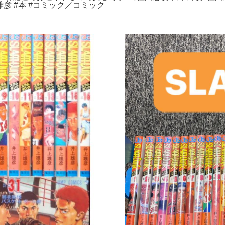
上_雄彦 #本 #コミック／コミック