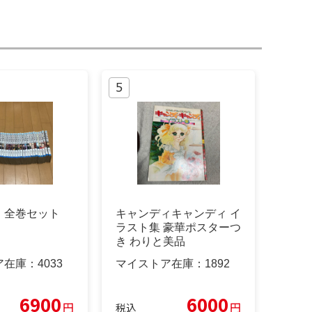
 全巻セット
キャンディキャンディ イ
ラスト集 豪華ポスターつ
き わりと美品
ア在庫：
4033
マイストア在庫：
1892
6900
6000
円
円
税込