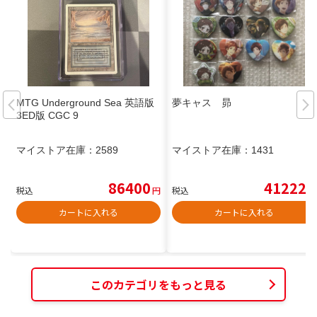
MTG Underground Sea 英語版
夢キャス 昴
3ED版 CGC 9
マイストア在庫：
2589
マイストア在庫：
1431
86400
41222
税込
円
税込
円
カートに入れる
カートに入れる
このカテゴリをもっと見る