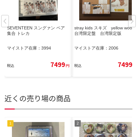
SEVENTEEN スングァン ペア
stray kids スキズ yellow wood
集合 トレカ
台湾限定盤 台湾限定版
マイストア在庫：
3994
マイストア在庫：
2006
7499
7499
税込
円
税込
円
近くの売り場の商品