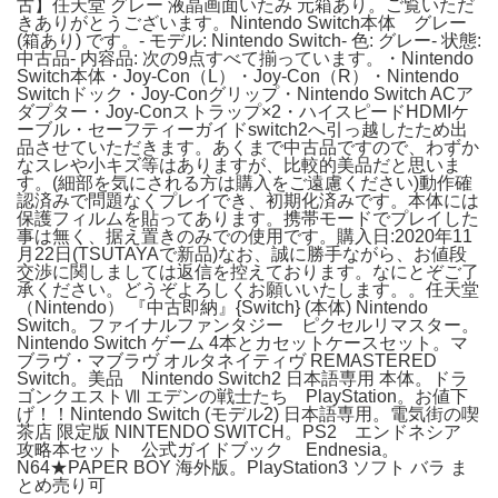
古】任天堂 グレー 液晶画面いたみ 元箱あり。ご覧いただ
きありがとうございます。Nintendo Switch本体 グレー
(箱あり) です。- モデル: Nintendo Switch- 色: グレー- 状態:
中古品- 内容品: 次の9点すべて揃っています。・Nintendo
Switch本体・Joy-Con（L）・Joy-Con（R）・Nintendo
Switchドック・Joy-Conグリップ・Nintendo Switch ACア
ダプター・Joy-Conストラップ×2・ハイスピードHDMIケ
ーブル・セーフティーガイドswitch2へ引っ越したため出
品させていただきます。あくまで中古品ですので、わずか
なスレや小キズ等はありますが、比較的美品だと思いま
す。(細部を気にされる方は購入をご遠慮ください)動作確
認済みで問題なくプレイでき、初期化済みです。本体には
保護フィルムを貼ってあります。携帯モードでプレイした
事は無く、据え置きのみでの使用です。購入日:2020年11
月22日(TSUTAYAで新品)なお、誠に勝手ながら、お値段
交渉に関しましては返信を控えております。なにとぞご了
承ください。どうぞよろしくお願いいたします。。任天堂
（Nintendo） 『中古即納』{Switch} (本体) Nintendo
Switch。ファイナルファンタジー ピクセルリマスター。
Nintendo Switch ゲーム 4本とカセットケースセット。マ
ブラヴ・マブラヴ オルタネイティヴ REMASTERED
Switch。美品 Nintendo Switch2 日本語専用 本体。ドラ
ゴンクエストⅦ エデンの戦士たち PlayStation。お値下
げ！！Nintendo Switch (モデル2) 日本語専用。電気街の喫
茶店 限定版 NINTENDO SWITCH。PS2 エンドネシア
攻略本セット 公式ガイドブック Endnesia。
N64★PAPER BOY 海外版。PlayStation3 ソフト バラ ま
とめ売り可