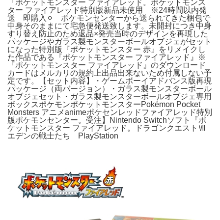
『ポケットモンスター ファイアレッド。ポケットモンス
ター ファイアレッド特別版新品未使用 ※24時間以内発
送 即購入⚪︎ ポケモンセンターから送られてきた梱包で
中身そのままにて宅急便発送致します。未開封につき中身
すり替え防止のため返品×発売当時のデザインを再現した
パッケージやガラス製モンスターボールオブジェがセット
になった特別版『ポケットモンスター 赤』をリメイクし
た作品である『ポケットモンスター ファイアレッド』※
『ポケットモンスター ファイアレッド』のダウンロード
カードはメルカリの規約上出品出来ないため付属しない予
定です。【セット内容】・ゲームボーイアドバンス版再現
パッケージ（両バージョン）・ガラス製モンスターボール
オブジェセット・ガラス製モンスターボールオブジェ専用
ボックスポケモンポケットモンスターPokémon Pocket
Monsters アニメanimeポケセンレッドファイアレッド特別
版ポケモンセンター。受注】Nintendo Switchソフト『ポ
ケットモンスター ファイアレッド。ドラゴンクエストⅦ
エデンの戦士たち PlayStation