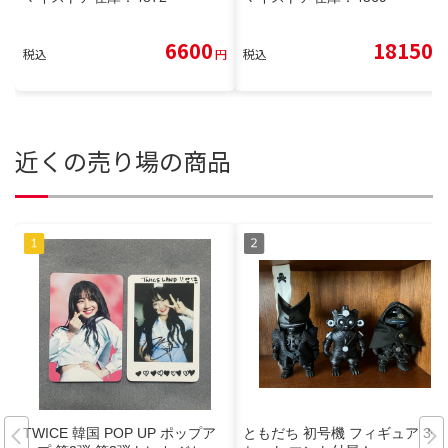
6600
18150
税込
円
税込
円
近くの売り場の商品
TWICE 韓国 POP UP ポップア
ともだち 初号機 フィギュア 3体