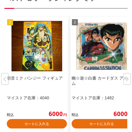
初音ミク パンジー フィギュア
幽☆遊☆白書 カードダス アルバ
ム
マイストア在庫：
4040
マイストア在庫：
1482
6000
6000
税込
円
税込
円
カートに入れる
カートに入れる