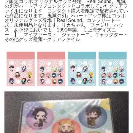
プ限定コラボ オリジナルグッズ登場｜Real Sound。鬼滅
の刃がハートアップコンタクトとコラボしていたクリアフ
ァイルになります。コンタクト購入者限定で配布されてい
た商品になります。鬼滅の刃』×ハートアップ限定コラボ
オリジナルグッズ登場｜Real Sound。コンプリート一
式、未使用品となります。リカちゃん ファミリーハウ
ス あそびにおいでよ 1991年製。【 上海ディズニ
ー 】 マイファースト ジェラトーニ。キャラクター···
その他グッズ種類···クリアファイル