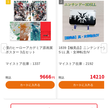
僕のヒーローアカデミア原画展
1839【極美品】ニンテンドー3D
ポスター 3点セット
S LL 真・女神転生IV
マイストア在庫：
1337
マイストア在庫：
2192
9666
14210
税込
円
税込
円
カートに入れる
カートに入れる