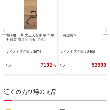
掛け軸 一草 大黒天尊像 紙本 希
※確認用※
少 軸装 茶道具 掛軸 です。
マイストア在庫：
3974
マイストア在庫：
2406
7192
52999
税込
円
税込
円
近くの売り場の商品