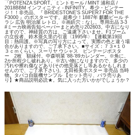
「POTENZA SPORT。ミントモール / MINT 浦和店 /
2018BBM インフィニティ - INFINITY。希少・ビンテー
ジ！！非売品、『 BRIDESTONE'S SUPER7 FOR THE
F3000 』のポスターです。超希少！1887年 麒麟ビール チ
ラシ 広告 明治屋 レトロ。※画鋲穴：なし。専用出品 3-3
#ミーカ映画告知ペーパーまとめ売り202603。中古になり
ますので、神経質の方は、ご遠慮下さいませ。F1ブーム
の立役者、鈴木亜久里の引退〈1995年〉【連載第19回
目：熱田護。※写真の写り方によって、実際の色と違う場
合がありますので、ご了承下さい。■サイズ：７３×１０
３ｃｍくらい。スーリヤ ウシャス ビンテージポスタ
ー 2枚 額縁付。中森明菜 '88-'89カレンダー。※角に、
2か所程少し破れあり。※古い物になりますので、多少の
汚れや擦れ傷などあり(その他見落とし等あるかもしれま
せんので、ご了承下さい)。太田裕美ポスター 非売品 当時
物。タバコ自販機サンプル 【セット売り、バラ売りあ
り】★商品説明必読★。気に入った方いかがでしょうか？