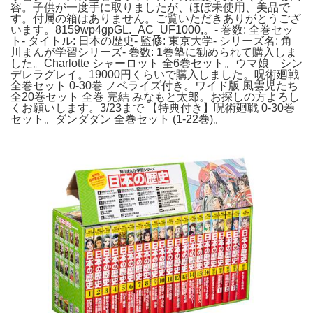
容。子供が一度手に取りましたが、ほぼ未使用、美品で
す。付属の箱はありません。ご覧いただきありがとうござ
います。8159wp4gpGL._AC_UF1000,。- 巻数: 全巻セッ
ト- タイトル: 日本の歴史- 監修: 東京大学- シリーズ名: 角
川まんが学習シリーズ- 巻数: 1巻塾に勧められて購入しま
した。Charlotte シャーロット 全6巻セット。ウマ娘 シン
デレラグレイ。19000円くらいで購入しました。呪術廻戦
全巻セット 0-30巻 ノベライズ付き。ワイド版 風雲児たち
全20巻セット 全巻 完結 みなもと太郎。お探しの方よろし
くお願いします。3/23まで 【特典付き】呪術廻戦 0-30巻
セット。ダンダダン 全巻セット (1-22巻)。