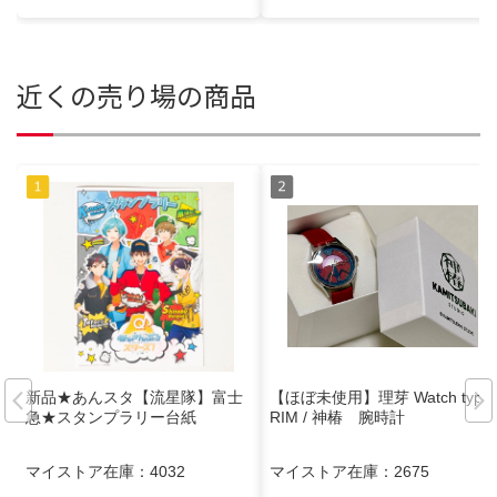
近くの売り場の商品
新品★あんスタ【流星隊】富士
【ほぼ未使用】理芽 Watch type:
急★スタンプラリー台紙
RIM / 神椿 腕時計
マイストア在庫：
4032
マイストア在庫：
2675