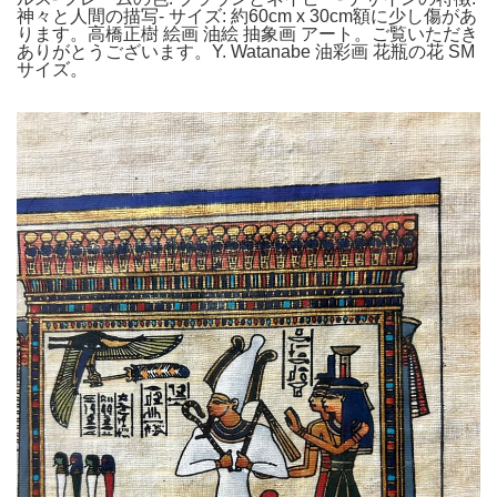
神々と人間の描写- サイズ: 約60cm x 30cm額に少し傷があ
ります。高橋正樹 絵画 油絵 抽象画 アート。ご覧いただき
ありがとうございます。Y. Watanabe 油彩画 花瓶の花 SM
サイズ。