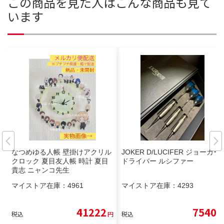
この商品を見た人はこんな商品も見て
います
なつめゆる人帳 壁掛けアクリル
JOKER D/LUCIFER ジョーカー
クロック 夏目友人帳 時計 夏目
ドライバー ルシファー
貴志 ニャンコ先生
マイストア在庫：
4961
マイストア在庫：
4293
41222
7540
税込
円
税込
円