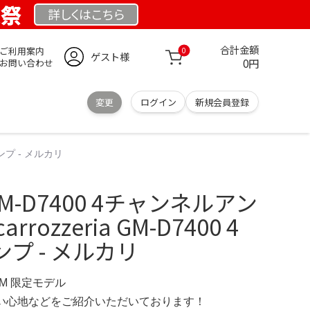
業祭
詳しくは
こちら
合計金額
ご利用案内
0
ゲスト様
0円
お問い合わせ
変更
ログイン
新規会員登録
ルアンプ - メルカリ
a GM-D7400 4チャンネルアン
arrozzeria GM-D7400 4
プ - メルカリ
OM 限定モデル
の使い心地などをご紹介いただいております！