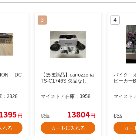
NON DC
【ほぼ新品】carrozzeria
バイク 
TS-C1746S 欠品なし
ピーカーBlu
庫：
2828
マイストア在庫：
3958
マイスト
1395
13804
円
円
税込
税込
入れる
カートに入れる
カー