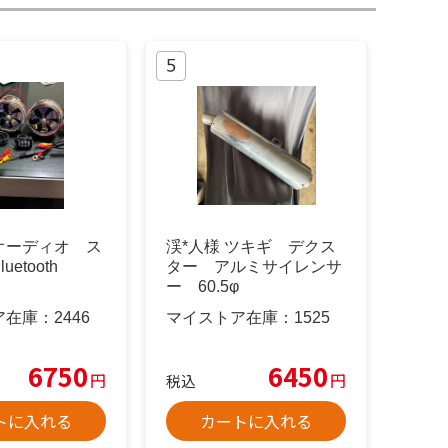
オーディオ ス
渓*人様 ツキギ デクス
etooth
ター アルミサイレンサ
ー 60.5φ
ア在庫：
2446
マイストア在庫：
1525
6750
6450
円
円
税込
トに入れる
カートに入れる