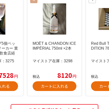
プ5個ペッ
MOËT & CHANDON ICE
Red Bull
ーカー 業
IMPÉRIAL 750ml ×2本
DITION
ー飲食店経
庫：
3275
マイストア在庫：
3298
マイスト
7528
8120
円
円
税込
税込
入れる
カートに入れる
カー