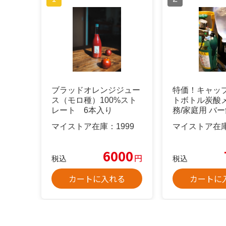
ブラッドオレンジジュー
特価！キャッ
ス（モロ種）100%スト
トボトル炭酸メ
レート 6本入り
務/家庭用 バ
費9割削減
マイストア在庫：
1999
マイストア在
6000
円
税込
税込
カートに入れる
カートに