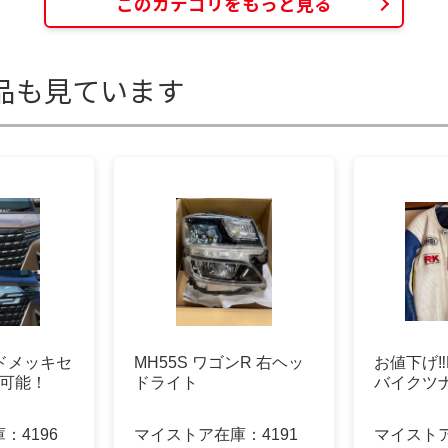
このカテゴリをもっと見る
品も見ています
ドメッキセ
MH55S ワゴンR 右ヘッ
お値下げ‼️
り可能！
ドライト
バイクツ
庫：
4196
マイストア在庫：
4191
マイスト