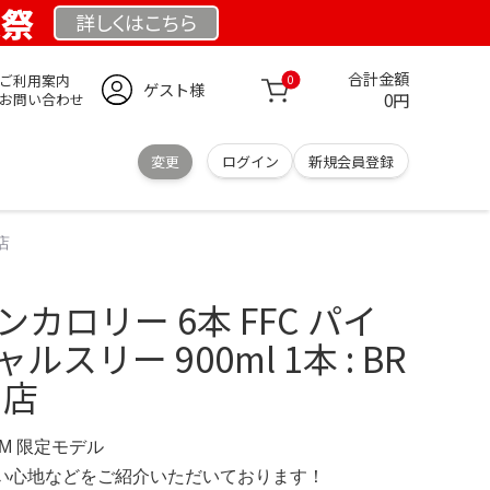
業祭
詳しくは
こちら
合計金額
ご利用案内
0
ゲスト様
0円
お問い合わせ
変更
ログイン
新規会員登録
店
カロリー 6本 FFC パイ
スリー 900ml 1本 : BR
!店
OM 限定モデル
の使い心地などをご紹介いただいております！