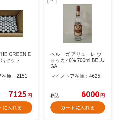
 THE GREEN E
ベルーガ アリューレ ウ
 78缶セット
ォッカ 40% 700ml BELU
GA
ア在庫：
2151
マイストア在庫：
4625
7125
6000
円
円
税込
トに入れる
カートに入れる