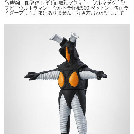
当時物❗️。限界値下げ！面取れゾフィー ブルマァク ソ
フビ ウルトラマン。ウルトラ怪獣500 ゼットン。仮面ラ
イダーブリキ。箱はありません。好き方おねがいします