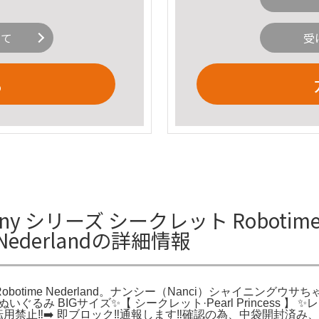
いて
受
る
unny シリーズ シークレット Robotime Na
ime Nederlandの詳細情報
el blind box | Robotime Nederland。ナンシー（Nanci
シリーズ ぬいぐるみ BIGサイズ✨【 シークレット·Pearl Princess
️転用禁止‼️➡️ 即ブロック‼️通報します‼️確認の為、中袋開封済み