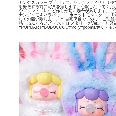
キングスカラー フィギュア。✨ラクラクメリカリ便
を発送する前に写真を撮ります、心配しないでください
やプリントズレなど作りが荒い場合があります、ご了
ナンジャモ＆ハラバリー 「ポケットモンスター」 PVC
しくお願い致します。⚠️ 自宅保管ですので、ご理解いた
品】ねんどろいど アストロ メタリックVer.。‼️ 神
#POPMART#BOBOCOCO#molly#popmart#ザ・モ