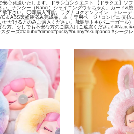
で安心発送いたします。ドランゴンクエスト 【ドラクエ】ソフ
。ナンシー（Nanci）シャイニングウサちゃん。カード&袋
承下さい。⭕️即購入可能。ラグナロクオンライン トレーディン
＆ABS製塗装済み完成品。⚠️（ 専用ページ / コンビニ·支払い
だける方のみご購入ください。飛鳥馬トキ(バニーガール) 「ブルーア
経質な方、少しでも不安な方のご購入はご遠慮ください‼️#Nanci
ンスターズ#labubu#dimoo#pucky#bunny#skullpanda #