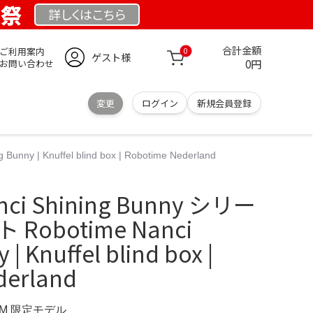
業祭
詳しくは
こちら
合計金額
ご利用案内
0
ゲスト様
0円
お問い合わせ
変更
ログイン
新規会員登録
y | Knuffel blind box | Robotime Nederland
ci Shining Bunny シリー
Robotime Nanci
| Knuffel blind box |
derland
OM 限定モデル