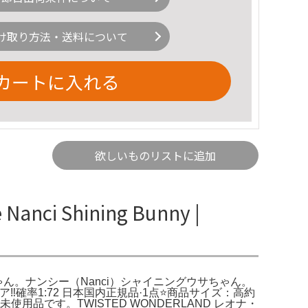
け取り方法・送料について
カートに入れる
欲しいものリストに追加
nci Shining Bunny |
）シャイニングウサちゃん。ナンシー（Nanci）シャイニングウサちゃん。
 】 ✨レア‼️確率1:72 日本国内正規品·1点⭐️商品サイズ：高約
、未使用品です。TWISTED WONDERLAND レオナ・