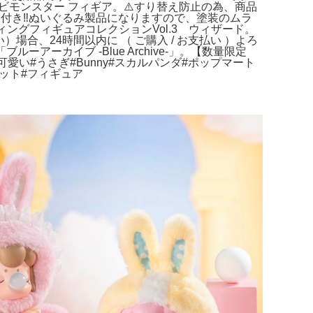
ビモンスター フィギア。⚠️すり替え防止の為、商品
 付き‼️ぬいぐるみ製品になりますので、塗装のムラ
グフィギュアコレクションVol.3 ウィザード。
）場合、24時間以内に （ ご購入 / お支払い ）よろ
ーカイブ -Blue Archive-」。【数量限定
#可愛い#うさぎ#Bunny#スカルパンダ#ポップマート
シークレット#フィギュア