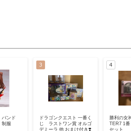
 バンド
ドラゴンクエスト 一番く
勝利の女神N
 制服
じ ラストワン賞 オルゴ
TER7 1
デミーラ 他 おまけ付き❣️
セット