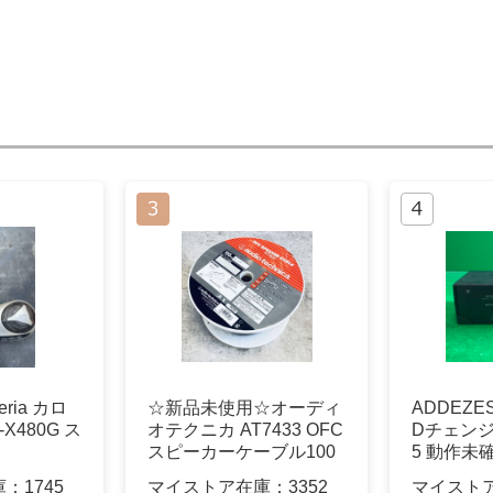
eria カロ
☆新品未使用☆オーディ
ADDEZE
X480G ス
オテクニカ AT7433 OFC
Dチェンジ
スピーカーケーブル100
5 動作未
m
庫：
1745
マイストア在庫：
3352
マイスト