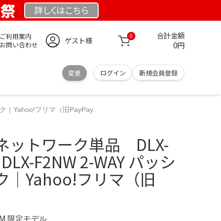
業祭
詳しくは
こちら
合計金額
ご利用案内
0
ゲスト様
0円
お問い合わせ
変更
ログイン
新規会員登録
ク｜Yahoo!フリマ（旧PayPay
ットワーク単品 DLX-
E DLX-F2NW 2-WAY パッシ
｜Yahoo!フリマ（旧
OM 限定モデル