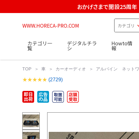
おかげさまで開設25周年
WWW.HORECA-PRO.COM
カテゴリ一
デジタルチラ
Howto情
覧
シ
報
TOP
車
カーオーディオ
アルパイン ネットワーク単
(2729)