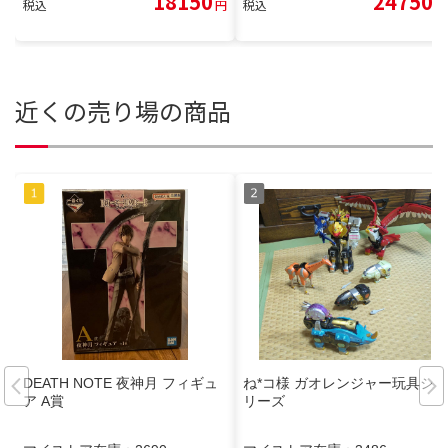
18150
24750
税込
円
税込
円
近くの売り場の商品
DEATH NOTE 夜神月 フィギュ
ね*コ様 ガオレンジャー玩具シ
ア A賞
リーズ