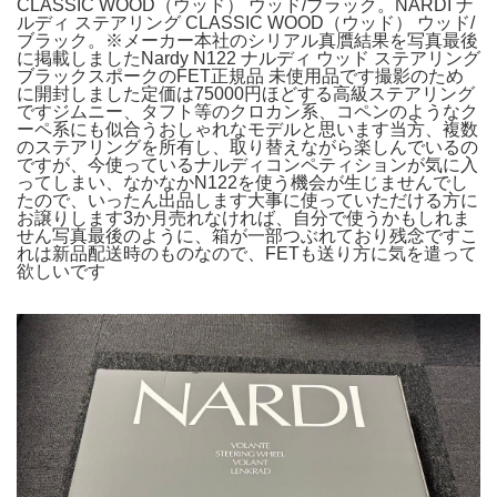
CLASSIC WOOD（ウッド） ウッド/ブラック。NARDI ナ
ルディ ステアリング CLASSIC WOOD（ウッド） ウッド/
ブラック。※メーカー本社のシリアル真贋結果を写真最後
に掲載しましたNardy N122 ナルディ ウッド ステアリング
ブラックスポークのFET正規品 未使用品です撮影のため
に開封しました定価は75000円ほどする高級ステアリング
ですジムニー、タフト等のクロカン系、コペンのようなク
ーペ系にも似合うおしゃれなモデルと思います当方、複数
のステアリングを所有し、取り替えながら楽しんでいるの
ですが、今使っているナルディコンペティションが気に入
ってしまい、なかなかN122を使う機会が生じませんでし
たので、いったん出品します大事に使っていただける方に
お譲りします3か月売れなければ、自分で使うかもしれま
せん写真最後のように、箱が一部つぶれており残念ですこ
れは新品配送時のものなので、FETも送り方に気を遣って
欲しいです