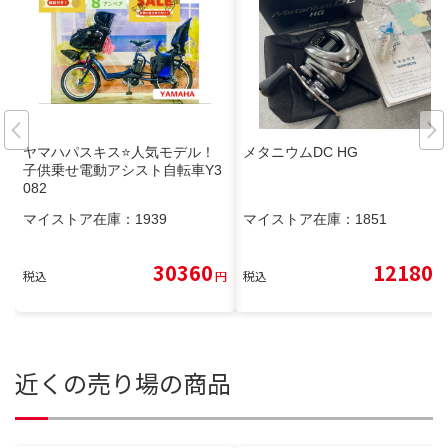
ヤマハパスキス⭐️人気モデル！
メタニウムDC HG
子供乗せ電動アシスト自転車Y3
082
マイストア在庫：
1939
マイストア在庫：
1851
30360
12180
税込
円
税込
円
近くの売り場の商品