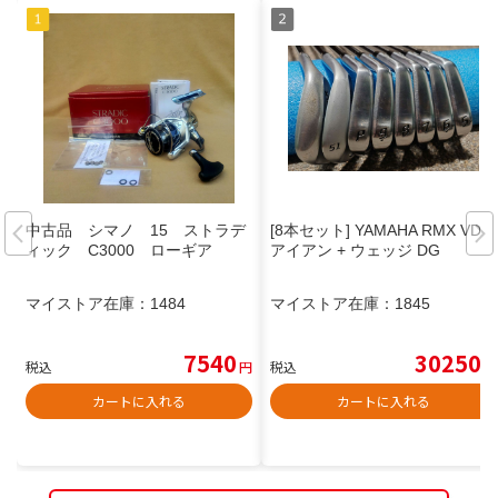
中古品 シマノ 15 ストラデ
[8本セット] YAMAHA RMX VD/R
ィック C3000 ローギア
アイアン + ウェッジ DG
マイストア在庫：
1484
マイストア在庫：
1845
7540
30250
税込
円
税込
円
カートに入れる
カートに入れる