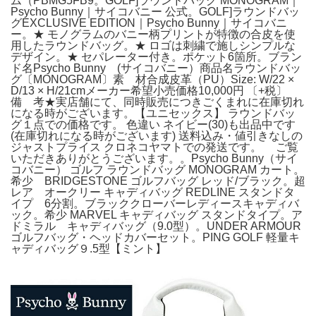
ム（PBMG5FB9。GOLF]ラウンドバッグ MONOGRAM｜
Psycho Bunny｜サイコバニー 公式。GOLF]ラウンドバッ
グEXCLUSIVE EDITION｜Psycho Bunny｜サイコバニ
ー。★ モノグラムのバニー柄プリントが特徴の合皮を使
用したラウンドバッグ。★ ロゴは刺繍で施しシンプルな
デザイン。★ セパレーター付き。ポケット6箇所。ブラン
ド名Psycho Bunny (サイコバニー）商品名ラウンドバッ
グ〔MONOGRAM〕素 材合成皮革（PU）Size: W/22 ×
D/13 × H/21cmメーカー希望小売価格10,000円 〔+税〕
備 考★実店舗にて、同時販売につきごくまれに在庫切れ
になる時がございます。【ユニセックス】 ラウンドバッ
グ１点での価格です。 色違い ネイビー(30)も出品中です
(在庫切れになる時がございます) 送料込み・値引きなしの
ジャストプライス クロネコヤマトでの発送です。 ご覧
いただきありがとうございます。。Psycho Bunny（サイ
コバニー） ゴルフ ラウンドバッグ MONOGRAM カート。
希少 BRIDGESTONE ゴルフバッグ レッド/ブラック。超
レア オークリー キャディバッグ REDLINE スタンドタ
イプ 6分割。ブラッククローバーレディースキャディバ
ック。希少 MARVEL キャディバッグ スタンドタイプ。ア
ドミラル キャディバッグ（9.0型）。UNDER ARMOUR
ゴルフバッグ・ヘッドカバーセット。PING GOLF 軽量キ
ャディバッグ９.5型【ミント】