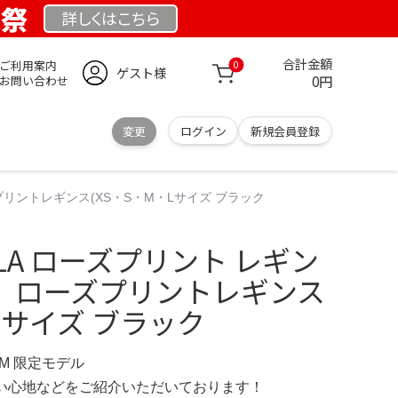
業祭
詳しくは
こちら
合計金額
ご利用案内
0
ゲスト様
0円
お問い合わせ
変更
ログイン
新規会員登録
ズプリントレギンス(XS・S・M・Lサイズ ブラック
ALA ローズプリント レギン
ALA】ローズプリントレギンス
・Lサイズ ブラック
OM 限定モデル
の使い心地などをご紹介いただいております！