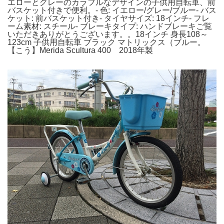
エローとグレーのカラフルなデザインの子供用自転車、前
バスケット付きで便利。- 色: イエロー/グレー/ブルー- バス
ケット: 前バスケット付き- タイヤサイズ: 18インチ- フレ
ーム素材: スチール- ブレーキタイプ: ハンドブレーキご覧
いただきありがとうございます。。18インチ 身長108～
123cm 子供用自転車 ブラック マトリックス（ブルー。
【こう】Merida Scultura 400 2018年製