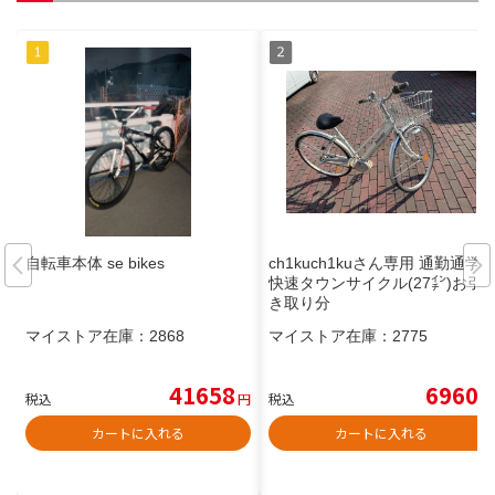
自転車本体 se bikes
ch1kuch1kuさん専用 通勤通学
快速タウンサイクル(27㌅)お引
き取り分
マイストア在庫：
2868
マイストア在庫：
2775
41658
6960
税込
円
税込
円
カートに入れる
カートに入れる