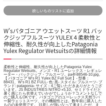
欲しいものリストに追加
W'sパタゴニア ウエットスーツ R1 バッ
クジップフルスーツ YULEX 4 柔軟性と
伸縮性、耐久性が向上したPatagonia
Yulex Regulator Wetsuitsの詳細情報
柔軟性と伸縮性、耐久性が向上したPatagonia Yulex
Regulator Wetsuits。メンズ・R1 ユーレックス・レギュレ
ーター・バックジップ・フルスーツ。pa4f-88546-10.jpg。
【 パタゴニア W's R1 Yulex BZ Full Suit 】- 型番：
88431、W’s R1 BZ FULL- 色: 黒- スタイル: フルスーツ- ブ
ランド: patagonia- サイズ：4ご覧いただきありがとうござ
います。JS INDUSTRIES NITRO ⭐︎5.10。セミドライだと
暑く感じたら衣替えでいかがでしょうか？コメントなしで
のご購入もOKです。パタゴニアのユーレックス天然ラバ
ー製ウェットスーツ、その機能性とは。数年前に購入した
ものの未使用です。 日差しが強いなって来ましたが、ま