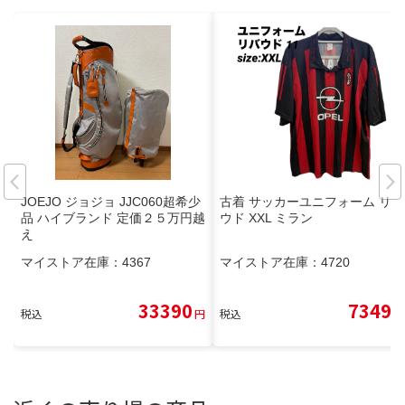
JOEJO ジョジョ JJC060超希少
古着 サッカーユニフォーム リバ
品 ハイブランド 定価２５万円越
ウド XXL ミラン
え
マイストア在庫：
4367
マイストア在庫：
4720
33390
7349
税込
円
税込
円