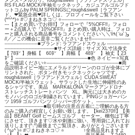
メンズ - メルカリ。rough&swell［ラフアンドスウェル］
RS FLAG MOCK/半袖モックネック。カジュアルゴルフド
ットコムby PALM SPRINGSにrough&swell［ラフアン
ド。❤緊急企画❤詳しくは、プロフィールをご覧下さい
(*^^*)⭐ #♡まねきネコ♡ ⭐---------------------------------------------
---【まとめ買いでお得!!】フォローで『5%OFF!!』フォロ
ー＋2点購入で『10%OFF!!』まとめ買い購入時は、フォロ
ーと購入される商品番号をコメントください＼＼\\٩( 'ω' )و
//／／この機会に是非ご覧くださいませ!!--------------------------
----------------------■ブランド: ラフアンドスウェル ---------------
---------------------------------■サイズ詳細：サイズ XL寸法身丈
【 78㌢ 】身幅【 60㌢ 】肩幅【 48㌢ 】袖丈【 23
㌢ 】------------------------------------------------■色 ネイビー⭐写真
をご確認ください⭐------------------------------------------------■商
品説明ネイビー地にエメラルドグリーンのロゴが全体にプ
リントされた、ボタン付きモックネックシャツです。
rough&swell［ラフアンドスウェル］CUDA SWEAT
MOCK/半袖スウェット。サラッとした生地に伸縮性のあ
るシャツです。美品 MARK&LONA マークアンドロナ
ストレッチストレートパンツ XL。胸元には大きめのカ
モノハシのロゴが刺繍されています。PINGジョガーパン
ツ 1959 ゴルフパンツ ジッパーポケット。----------------------
--------------------------■取引時の注意点古着にご理解のある方
のみご購入の程宜しくお願い致します。【kei2370‼️】【美
品】BEAMT Golf ビームスゴルフ セーター。梱包は丁寧
にさせて、頂きます♡水や刺激に強い、専用袋に入れてお
送りします(^.^)最後までご覧頂き、ありがとうございます
( ^ω^ )⭐ #♡まねきネコ♡ ⭐ ↑全商品見れますよ