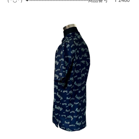
（╹◡╹）❤--------------------------------------商品番号 T 2480