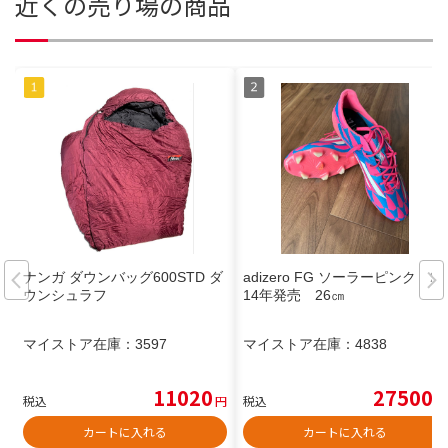
近くの売り場の商品
ナンガ ダウンバッグ600STD ダ
adizero FG ソーラーピンク 20
ウンシュラフ
14年発売 26㎝
マイストア在庫：
3597
マイストア在庫：
4838
11020
27500
税込
円
税込
円
カートに入れる
カートに入れる