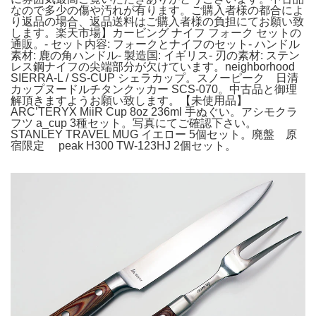
なので多少の傷や汚れが有ります。ご購入者様の都合によ
り返品の場合、返品送料はご購入者様の負担にてお願い致
します。楽天市場】カービング ナイフ フォーク セットの
通販。- セット内容: フォークとナイフのセット- ハンドル
素材: 鹿の角ハンドル- 製造国: イギリス- 刃の素材: ステン
レス鋼ナイフの尖端部分が欠けています。neighborhood
SIERRA-L / SS-CUP シェラカップ。スノーピーク 日清
カップヌードルチタンクッカー SCS-070。中古品と御理
解頂きますようお願い致します。【未使用品】
ARC’TERYX MiiR Cup 8oz 236ml 手ぬぐい。アシモクラ
フツ a_cup 3種セット。写真にてご確認下さい。
STANLEY TRAVEL MUG イエロー 5個セット。廃盤 原
宿限定 peak H300 TW-123HJ 2個セット。