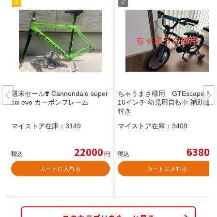
週末セール❣️ Cannondale super
ちゃうまさ様用 GTEscape R3
six evo カーボンフレーム
16インチ 幼児用自転車 補助輪
付き
マイストア在庫：
3149
マイストア在庫：
3409
22000
6380
税込
円
税込
円
カートに入れる
カートに入れる